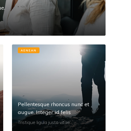
e.
AENEAN
Pellentesque rhoncus nunc et
augue. Integer id felis
Tristique ligula justo vitae