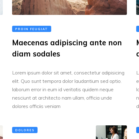
PROIN FEUGIAT
Maecenas adipiscing ante non
diam sodales
g
Lorem ipsum dolor sit amet, consectetur adipisicing
L
elit. Quo sunt tempora dolor laudantium sed optio.
e
laborum error in eum id veritatis quidem neque
l
nesciunt at architecto nam ullam, officia unde
n
dolores officiis veniam
d
DOLORES