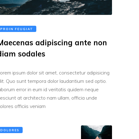
PROIN FEUGIAT
Maecenas adipiscing ante non
diam sodales
orem ipsum dolor sit amet, consectetur adipisicing
lit. Quo sunt tempora dolor laudantium sed optio.
aborum error in eum id veritatis quidem neque
esciunt at architecto nam ullam, officia unde
olores officiis veniam
DOLORES