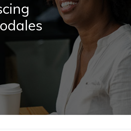
scing
sodales